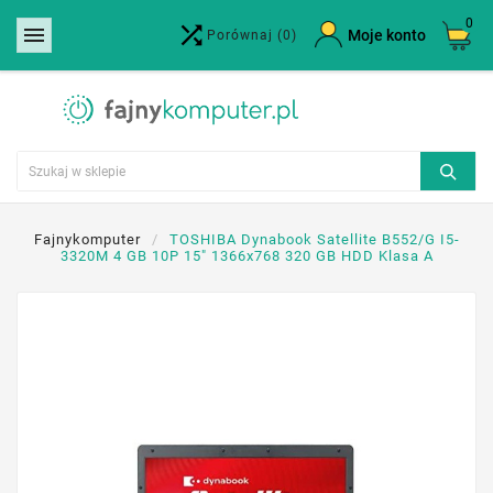
0


×
Moje konto
Porównaj
(0)
Utwórz listę życzeń
Nazwa listy życzeń
Anuluj
Utwórz listę życzeń
Fajnykomputer
TOSHIBA Dynabook Satellite B552/G I5-
3320M 4 GB 10P 15" 1366x768 320 GB HDD Klasa A