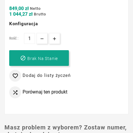
849,00 zł
Netto
1 044,27 zł
Brutto
Konfiguracja
Ilość :

Brak Na Stanie
Dodaj do listy życzeń

Porównaj ten produkt

Masz problem z wyborem? Zostaw numer,