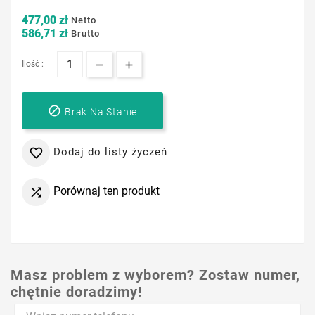
477,00 zł
Netto
586,71 zł
Brutto
Ilość :

Brak Na Stanie
Dodaj do listy życzeń

Porównaj ten produkt

Masz problem z wyborem? Zostaw numer,
chętnie doradzimy!