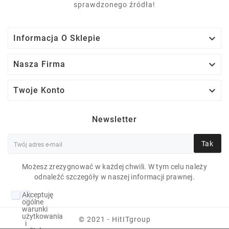
sprawdzonego źródła!

Informacja O Sklepie

Nasza Firma

Twoje Konto
Newsletter
Tak
Możesz zrezygnować w każdej chwili. W tym celu należy
odnaleźć szczegóły w naszej informacji prawnej.
APPLE MACBOOKAIR
Akceptuję
A1466 I5-4250U 4 GB
ogólne
warunki
OSX 13" 1440X900 121
użytkowania
© 2021 - HitITgroup
i