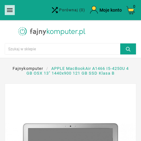
0


×
Moje konto
Porównaj
(0)
Utwórz listę życzeń
Nazwa listy życzeń
Anuluj
Utwórz listę życzeń
Fajnykomputer
APPLE MacBookAir A1466 I5-4250U 4
GB OSX 13" 1440x900 121 GB SSD Klasa B