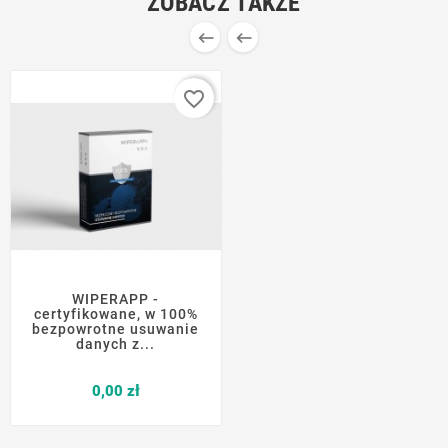
ZOBACZ TAKŻE


favorite_border
WIPERAPP -
certyfikowane, w 100%
bezpowrotne usuwanie
danych z...
Cena
0,00 zł