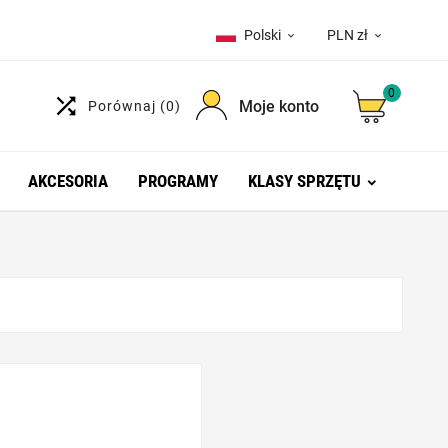
Polski
PLN zł


0

Moje konto
Porównaj
(0)
AKCESORIA
PROGRAMY
KLASY SPRZĘTU