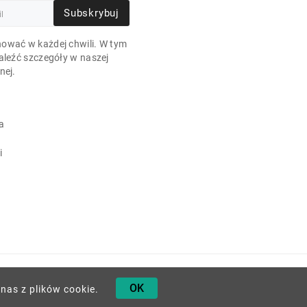
Subskrybuj
ować w każdej chwili. W tym
aleźć szczegóły w naszej
nej.
a
i
OK
nas z plików cookie.