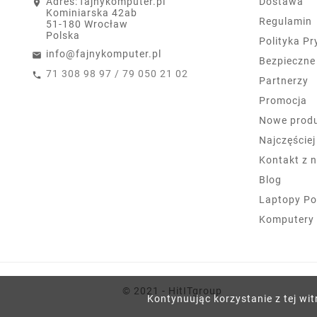
Adres:
fajnykomputer.pl
Dostawa
Kominiarska 42ab
Regulamin
51-180 Wrocław
Polska
Polityka P
info@fajnykomputer.pl
Bezpieczne
71 308 98 97 / 79 050 21 02
Partnerzy
Promocja
Nowe prod
Najczęście
Kontakt z 
Blog
Laptopy Po
Komputery
© 2021 - HitITgroup
Kontynuując korzystanie z tej wit