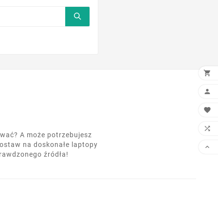
×

DOD


LIS

nować? A może potrzebujesz
postaw na doskonałe laptopy

prawdzonego źródła!
PRZ