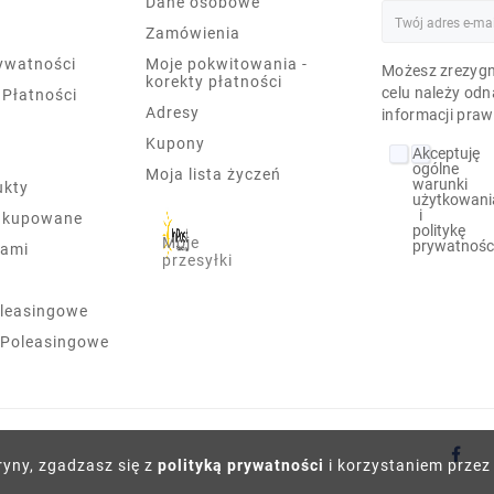
Dane osobowe
Zamówienia
rywatności
Moje pokwitowania -
Możesz zrezygn
korekty płatności
celu należy odn
 Płatności
Adresy
informacji praw
Kupony
Akceptuję
ogólne
Moja lista życzeń
warunki
ukty
użytkowani
i
j kupowane
politykę
Moje
prywatnośc
nami
przesyłki
leasingowe
 Poleasingowe
ryny, zgadzasz się z
polityką prywatności
i korzystaniem przez 