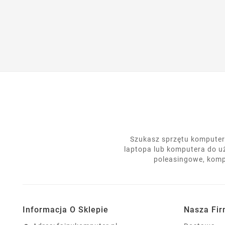
Ut
Nazwa
Szukasz sprzętu komputero
laptopa lub komputera do u
poleasingowe, komp
Informacja O Sklepie
Nasza Fi