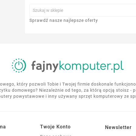
Sprawdź nasze najlepsze oferty
wórz listę życzeń
 listy życzeń
wego, który pozwoli Tobie i Twojej firmie doskonale funkcjo
Anuluj
Utwórz listę życzeń
żytku domowego? Niezależnie od tego, za którą opcją stoisz - 
utery powystawowe i inny używany sprzęt komputerowy ze s
rma
Twoje Konto
Newsletter