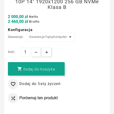
10P 14" 1920x1200 256 GB NVMe
Klasa B
2 000,00 zł
Netto
2 460,00 zł
Brutto
Konfiguracja
Gwarancja :
Ilość :

Dodaj Do Koszyka
Dodaj do listy życzeń

Porównaj ten produkt
