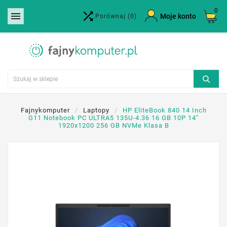
0


×
Moje konto
Porównaj
(0)
Utwórz listę życzeń
Nazwa listy życzeń
Anuluj
Utwórz listę życzeń
Fajnykomputer
Laptopy
HP EliteBook 840 14 Inch
G11 Notebook PC ULTRA5 135U-4.36 16 GB 10P 14"
1920x1200 256 GB NVMe Klasa B