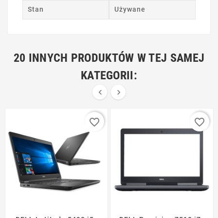
Stan
Używane
20 INNYCH PRODUKTÓW W TEJ SAMEJ
KATEGORII:


favorite_border
favorite_border