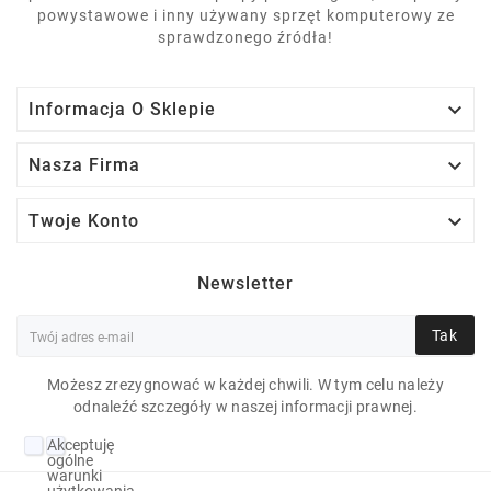
powystawowe i inny używany sprzęt komputerowy ze
sprawdzonego źródła!

Informacja O Sklepie

Nasza Firma

Twoje Konto
Newsletter
Tak
Możesz zrezygnować w każdej chwili. W tym celu należy
odnaleźć szczegóły w naszej informacji prawnej.
APPLE MACBOOKPRO
Akceptuję
A1990 I9-9880H 16 GB
ogólne
warunki
użytkowania