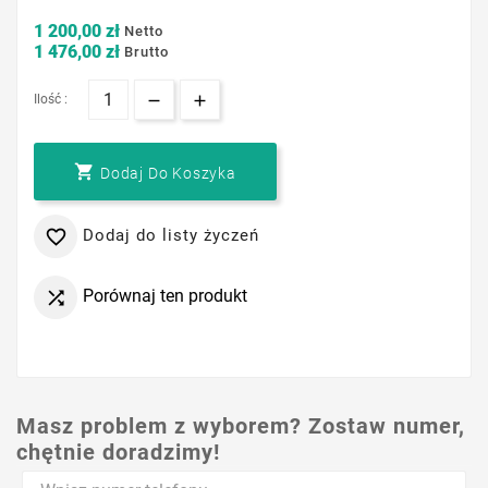
1 200,00 zł
Netto
1 476,00 zł
Brutto
Ilość :

Dodaj Do Koszyka
Dodaj do listy życzeń

Porównaj ten produkt

Masz problem z wyborem? Zostaw numer,
chętnie doradzimy!