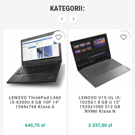
KATEGORII:


favorite_border
favorite_border
LENOVO ThinkPad L460
LENOVO V15-IIL i5-
i5-6300U 8 GB 10P 14"
1035G1 8 GB U 15"
1366x768 Klasa A
1920x1080 512 GB
NVMe Klasa N
Cena
Cena
645,75 zł
2 337,00 zł