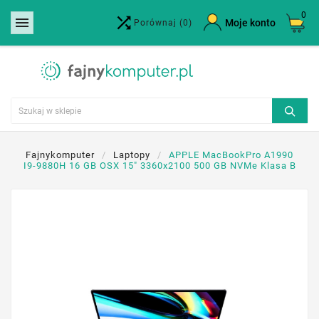
0


×
Moje konto
Porównaj
(0)
Utwórz listę życzeń
Nazwa listy życzeń
Anuluj
Utwórz listę życzeń
Fajnykomputer
Laptopy
APPLE MacBookPro A1990
I9-9880H 16 GB OSX 15" 3360x2100 500 GB NVMe Klasa B