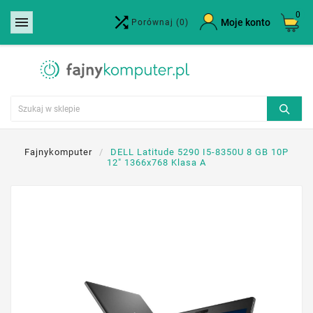
0


×
Moje konto
Porównaj
(0)
Utwórz listę życzeń
Nazwa listy życzeń
Anuluj
Utwórz listę życzeń
Fajnykomputer
DELL Latitude 5290 I5-8350U 8 GB 10P
12" 1366x768 Klasa A