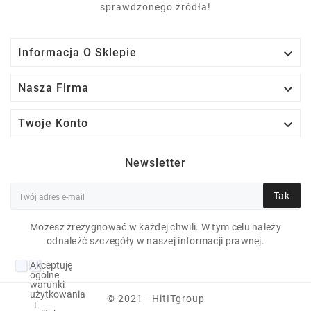
sprawdzonego źródła!

Informacja O Sklepie

Nasza Firma

Twoje Konto
Newsletter
Tak
Możesz zrezygnować w każdej chwili. W tym celu należy
odnaleźć szczegóły w naszej informacji prawnej.
Akceptuję
DELL LATITUDE 5290
ogólne
warunki
I5-8350U 8 GB 10P 12"
użytkowania
© 2021 - HitITgroup
i