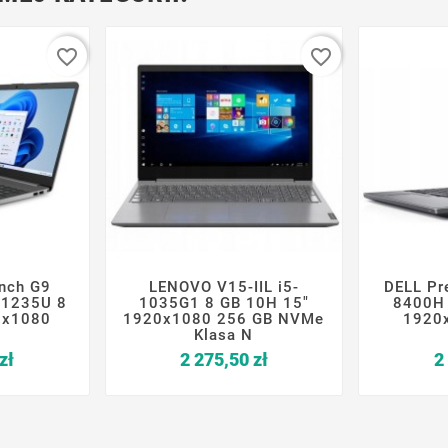
favorite_border
favorite_border
nch G9
LENOVO V15-IIL i5-
DELL Pr







-1235U 8
1035G1 8 GB 10H 15"
8400H 
0x1080
1920x1080 256 GB NVMe
1920
Klasa N
Cena
Cena
zł
2 275,50 zł
2