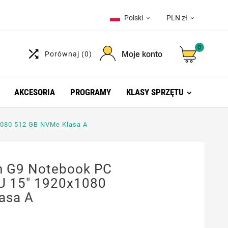
Polski
PLN zł


0

Moje konto
Porównaj
(0)
AKCESORIA
PROGRAMY
KLASY SPRZĘTU
1080 512 GB NVMe Klasa A
h G9 Notebook PC
U 15" 1920x1080
asa A