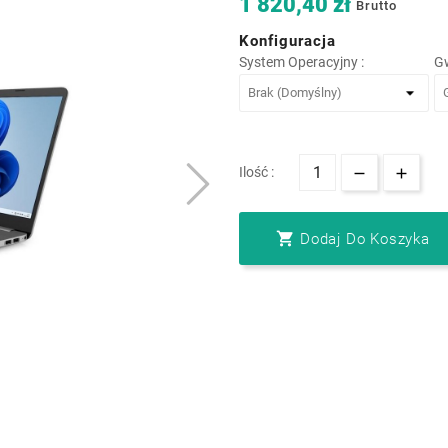
1 820,40 zł
Brutto
Konfiguracja
System Operacyjny :
Gw
Ilość :

Dodaj Do Koszyka