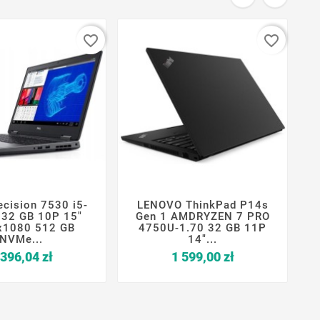
favorite_border
favorite_border
ecision 7530 i5-
LENOVO ThinkPad P14s







32 GB 10P 15"
Gen 1 AMDRYZEN 7 PRO
x1080 512 GB
4750U-1.70 32 GB 11P
NVMe...
14"...
Cena
Cena
 396,04 zł
1 599,00 zł