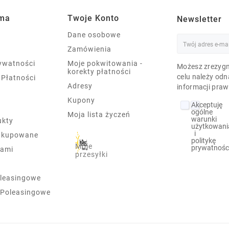
rma
Twoje Konto
Newsletter
Dane osobowe
Zamówienia
rywatności
Moje pokwitowania -
Możesz zrezygn
korekty płatności
celu należy odn
 Płatności
Adresy
informacji praw
Kupony
Akceptuję
ogólne
Moja lista życzeń
warunki
ukty
użytkowani
i
j kupowane
politykę
Moje
prywatnośc
nami
przesyłki
leasingowe
 Poleasingowe