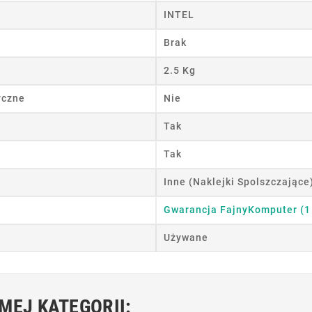
INTEL
wórz listę życzeń
Brak
 listy życzeń
2.5 Kg
yczne
Nie
Anuluj
Utwórz listę życzeń
Tak
Tak
Inne (Naklejki Spolszczające
Gwarancja FajnyKomputer (1
Używane
MEJ KATEGORII: