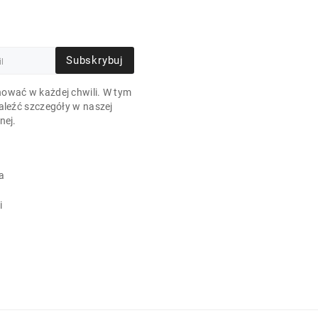
Subskrybuj
ować w każdej chwili. W tym
aleźć szczegóły w naszej
nej.
a
i