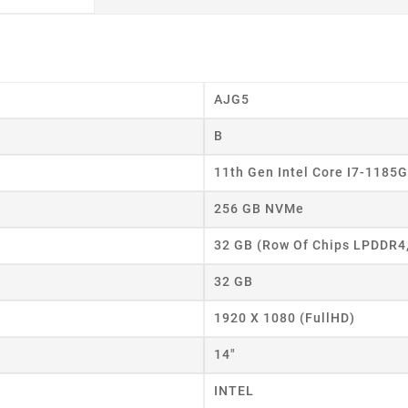
AJG5
B
11th Gen Intel Core I7-1185
256 GB NVMe
32 GB (Row Of Chips LPDDR4
32 GB
1920 X 1080 (FullHD)
14"
INTEL