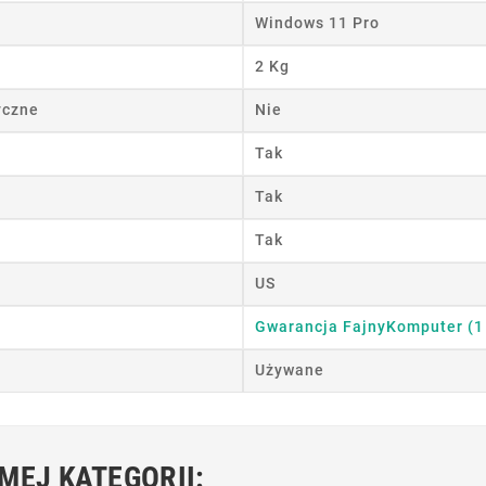
wórz listę życzeń
Windows 11 Pro
2 Kg
 listy życzeń
yczne
Nie
Tak
Anuluj
Utwórz listę życzeń
Tak
Tak
US
Gwarancja FajnyKomputer (1
Używane
MEJ KATEGORII: