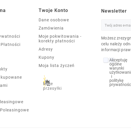
rma
Twoje Konto
Newsletter
Dane osobowe
Zamówienia
rywatności
Moje pokwitowania -
Możesz zrezygn
korekty płatności
celu należy odn
 Płatności
Adresy
informacji praw
Kupony
Akceptuję
ogólne
Moja lista życzeń
warunki
ukty
użytkowani
i
j kupowane
politykę
Moje
prywatnośc
nami
przesyłki
leasingowe
 Poleasingowe