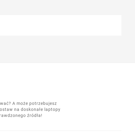
nować? A może potrzebujesz
postaw na doskonałe laptopy
prawdzonego źródła!