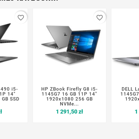
favorite_border
favorite_border
7490 i5-
HP ZBook Firefly G8 i5-
DELL L







1P 14"
1145G7 16 GB 11P 14"
1145G7
 GB SSD
1920x1080 256 GB
1920
NVMe...
Cena
Cena
ł
1 291,50 zł
1