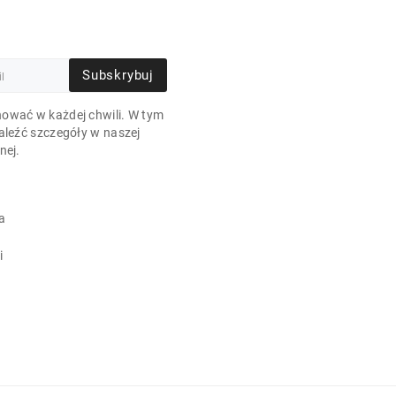
Subskrybuj
ować w każdej chwili. W tym
aleźć szczegóły w naszej
nej.
a
i