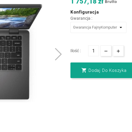
1 757,18 zł
Brutto
Konfiguracja
Gwarancja :
Ilość :

Dodaj Do Koszyka