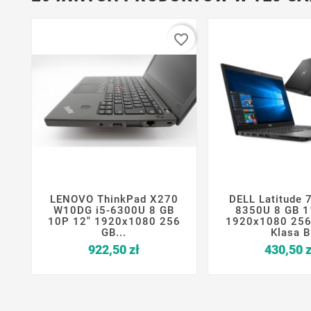
favorite_border
LENOVO ThinkPad X270
DELL Latitude 






W10DG i5-6300U 8 GB
8350U 8 GB 1
10P 12" 1920x1080 256
1920x1080 256
GB...
Klasa B
Cena
922,50 zł
430,50 z