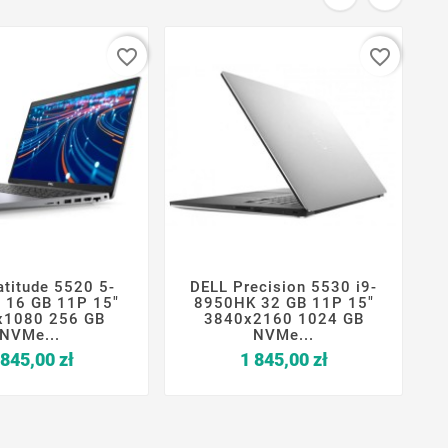
favorite_border
favorite_border
atitude 5520 5-
DELL Precision 5530 i9-







 16 GB 11P 15"
8950HK 32 GB 11P 15"
x1080 256 GB
3840x2160 1024 GB
NVMe...
NVMe...
Cena
Cena
 845,00 zł
1 845,00 zł