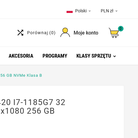
Polski
PLN zł


0

Moje konto
Porównaj
(0)
AKCESORIA
PROGRAMY
KLASY SPRZĘTU
256 GB NVMe Klasa B
420 I7-1185G7 32
0x1080 256 GB