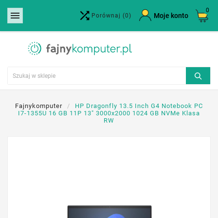
0


×
Moje konto
Porównaj
(0)
Utwórz listę życzeń
Nazwa listy życzeń
Anuluj
Utwórz listę życzeń
Fajnykomputer
HP Dragonfly 13.5 Inch G4 Notebook PC
I7-1355U 16 GB 11P 13" 3000x2000 1024 GB NVMe Klasa
RW