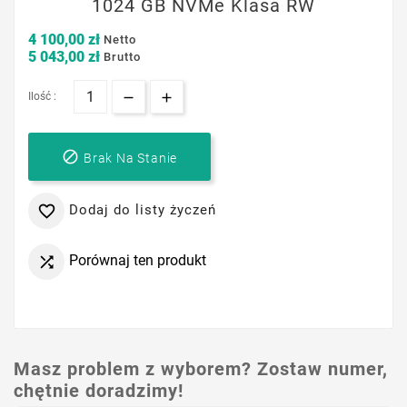
1024 GB NVMe Klasa RW
4 100,00 zł
Netto
5 043,00 zł
Brutto
Ilość :

Brak Na Stanie
Dodaj do listy życzeń

Porównaj ten produkt

Masz problem z wyborem? Zostaw numer,
chętnie doradzimy!