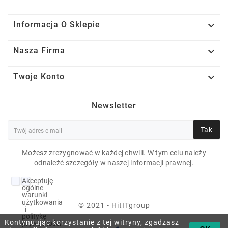

Informacja O Sklepie

Nasza Firma

Twoje Konto
Newsletter
Tak
HP DRAGONFLY 13.5
Możesz zrezygnować w każdej chwili. W tym celu należy
INCH G4 NOTEBOOK
odnaleźć szczegóły w naszej informacji prawnej.
PC I7-1355U 16 GB
Akceptuję
11P 13" 3000X2000
ogólne
warunki
1024 GB NVME KLASA
użytkowania
© 2021 - HitITgroup
i
politykę
RW
Kontynuując korzystanie z tej witryny, zgadzasz
prywatności