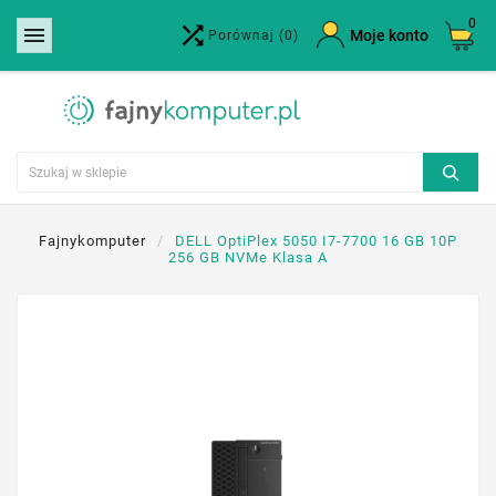
0


×
Moje konto
Porównaj
(0)
Utwórz listę życzeń
Nazwa listy życzeń
Anuluj
Utwórz listę życzeń
Fajnykomputer
DELL OptiPlex 5050 I7-7700 16 GB 10P
256 GB NVMe Klasa A