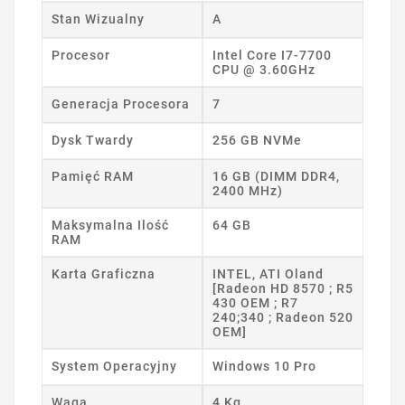
Stan Wizualny
A
Procesor
Intel Core I7-7700
CPU @ 3.60GHz
Generacja Procesora
7
Dysk Twardy
256 GB NVMe
Pamięć RAM
16 GB (DIMM DDR4,
2400 MHz)
Maksymalna Ilość
64 GB
RAM
Karta Graficzna
INTEL, ATI Oland
[Radeon HD 8570 ; R5
430 OEM ; R7
240;340 ; Radeon 520
OEM]
System Operacyjny
Windows 10 Pro
Waga
4 Kg