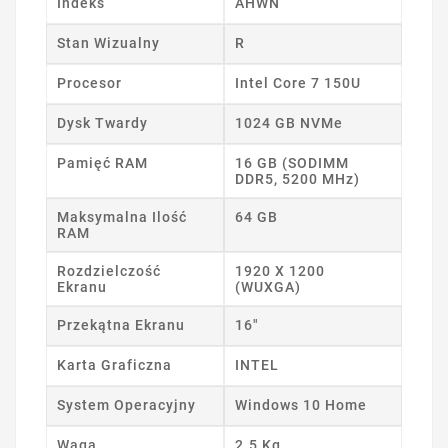
Indeks
AHWN
Stan Wizualny
R
Procesor
Intel Core 7 150U
Dysk Twardy
1024 GB NVMe
Pamięć RAM
16 GB (SODIMM
DDR5, 5200 MHz)
Maksymalna Ilość
64 GB
RAM
Rozdzielczość
1920 X 1200
Ekranu
(WUXGA)
Przekątna Ekranu
16"
Karta Graficzna
INTEL
System Operacyjny
Windows 10 Home
Waga
2.5 Kg