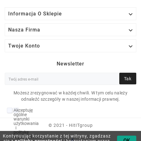

Informacja O Sklepie

Nasza Firma

Twoje Konto
Newsletter
Tak
Możesz zrezygnować w każdej chwili. W tym celu należy
DELL INSPIRON 16
odnaleźć szczegóły w naszej informacji prawnej.
5640 7150U-3.37 16
Akceptuję
GB 11H 16" 1920X1200
ogólne
warunki
1024 GB NVME KLASA
użytkowania
© 2021 - HitITgroup
i
politykę
R
Kontynuując korzystanie z tej witryny, zgadzasz
prywatności
OK