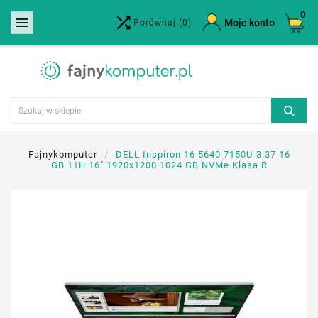
0


×
Moje konto
Porównaj
(0)
Utwórz listę życzeń
Nazwa listy życzeń
Anuluj
Utwórz listę życzeń
Fajnykomputer
DELL Inspiron 16 5640 7150U-3.37 16
GB 11H 16" 1920x1200 1024 GB NVMe Klasa R