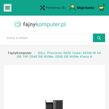
0


×
Moje konto
Porównaj
(0)
Utwórz listę życzeń
Nazwa listy życzeń
Anuluj
Utwórz listę życzeń
Fajnykomputer
DELL Precision 5820 Tower XEON-W 64
GB 10P 2048 GB NVMe, 2000 GB NVMe Klasa A