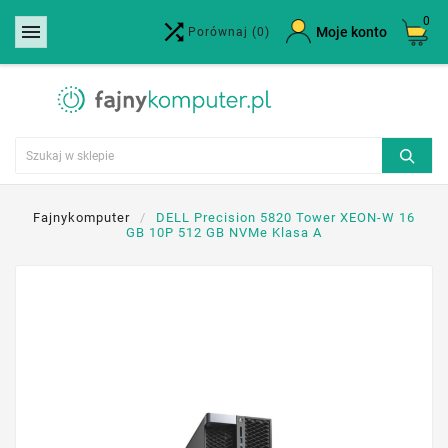
0


×
Moje konto
Porównaj
(0)
Utwórz listę życzeń
Nazwa listy życzeń
Anuluj
Utwórz listę życzeń
Fajnykomputer
DELL Precision 5820 Tower XEON-W 16
GB 10P 512 GB NVMe Klasa A