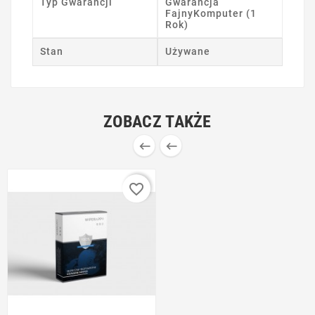
Typ Gwarancji
Gwarancja
FajnyKomputer (1
Rok)
Stan
Używane
ZOBACZ TAKŻE


favorite_border