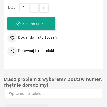
Ilość :

Brak Na Stanie
Dodaj do listy życzeń

Porównaj ten produkt

Masz problem z wyborem? Zostaw numer,
chętnie doradzimy!