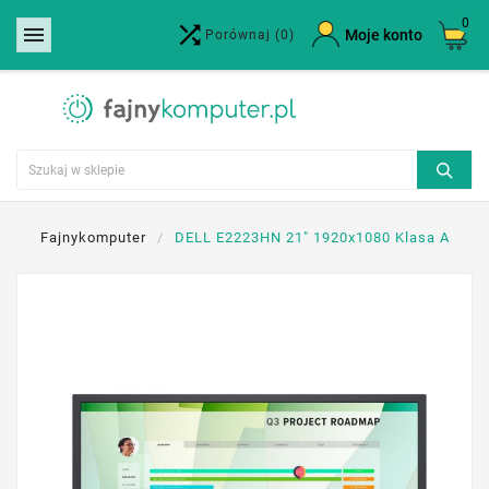
0


×
Moje konto
Porównaj
(0)
Utwórz listę życzeń
Nazwa listy życzeń
Anuluj
Utwórz listę życzeń
Fajnykomputer
DELL E2223HN 21" 1920x1080 Klasa A