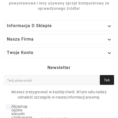
powystawowe i inny używany sprzęt komputerowy ze
sprawdzonego źródła!

Informacja O Sklepie

Nasza Firma

Twoje Konto
Newsletter
Tak
Możesz zrezygnować w każdej chwili. W tym celu należy
HP ELITEBOOK 830 G7
odnaleźć szczegóły w naszej informacji prawnej.
NOTEBOOK PC I7-
Akceptuję
10610U 16 GB 10P 13"
ogólne
warunki
użytkowania