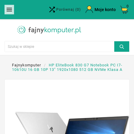
0


×
Moje konto
Porównaj
(0)
Utwórz listę życzeń
Nazwa listy życzeń
Anuluj
Utwórz listę życzeń
Fajnykomputer
HP EliteBook 830 G7 Notebook PC I7-
10610U 16 GB 10P 13" 1920x1080 512 GB NVMe Klasa A