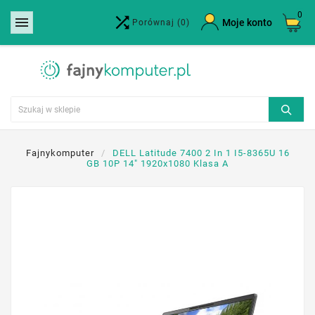
0


×
Moje konto
Porównaj
(0)
Utwórz listę życzeń
Nazwa listy życzeń
Anuluj
Utwórz listę życzeń
Fajnykomputer
DELL Latitude 7400 2 In 1 I5-8365U 16
GB 10P 14" 1920x1080 Klasa A