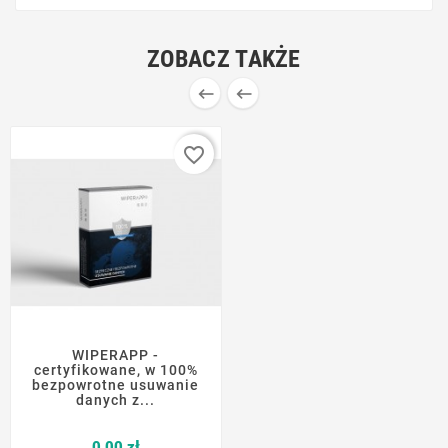
ZOBACZ TAKŻE


favorite_border
WIPERAPP -
certyfikowane, w 100%
bezpowrotne usuwanie
danych z...
Cena
0,00 zł