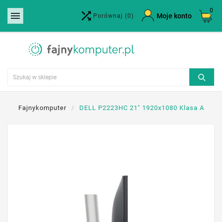
0


×
Moje konto
Porównaj
(0)
Utwórz listę życzeń
Nazwa listy życzeń
Anuluj
Utwórz listę życzeń
Fajnykomputer
DELL P2223HC 21" 1920x1080 Klasa A