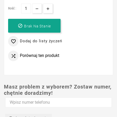
Ilość :

Brak Na Stanie
Dodaj do listy życzeń

Porównaj ten produkt

Masz problem z wyborem? Zostaw numer,
chętnie doradzimy!