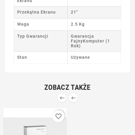
Ekranu
Przekątna Ekranu
21"
Waga
2.5 Kg
Typ Gwarancji
Gwarancja
FajnyKomputer (1
Rok)
Stan
Używane
ZOBACZ TAKŻE


favorite_border