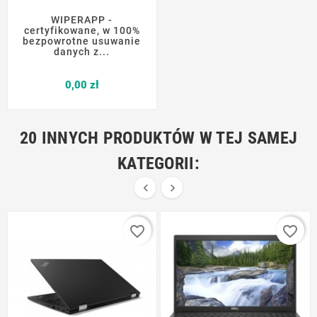
WIPERAPP -
certyfikowane, w 100%
bezpowrotne usuwanie
danych z...
Cena
0,00 zł
20 INNYCH PRODUKTÓW W TEJ SAMEJ
KATEGORII:


favorite_border
favorite_border