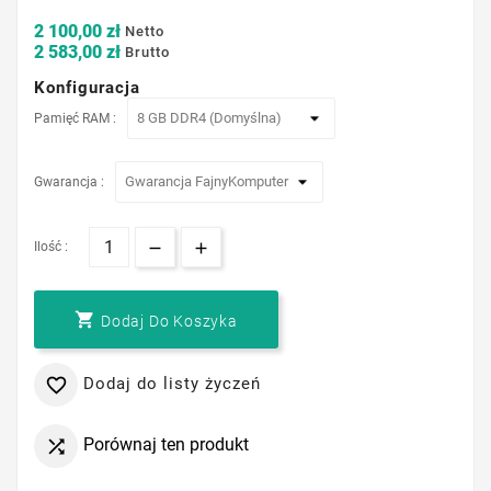
2 100,00 zł
Netto
2 583,00 zł
Brutto
Konfiguracja
Pamięć RAM :
Gwarancja :
Ilość :

Dodaj Do Koszyka
Dodaj do listy życzeń

Porównaj ten produkt
