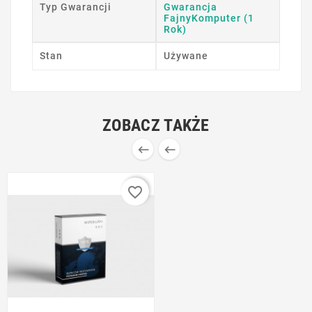
Typ Gwarancji
Gwarancja
FajnyKomputer (1
Rok)
Stan
Używane
ZOBACZ TAKŻE


favorite_border