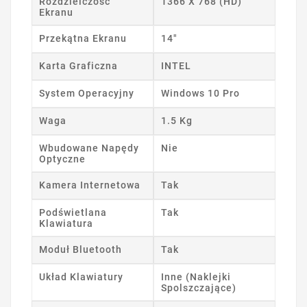
Rozdzielczość
1366 X 768 (HD)
Ekranu
Przekątna Ekranu
14"
Karta Graficzna
INTEL
System Operacyjny
Windows 10 Pro
Waga
1.5 Kg
Wbudowane Napędy
Nie
Optyczne
Kamera Internetowa
Tak
Podświetlana
Tak
Klawiatura
Moduł Bluetooth
Tak
Układ Klawiatury
Inne (Naklejki
Spolszczające)