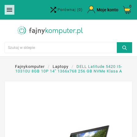
0


×
Moje konto
Porównaj
(0)
Utwórz listę życzeń
Nazwa listy życzeń
Anuluj
Utwórz listę życzeń
Fajnykomputer
Laptopy
DELL Latitude 5420 I5-
10310U 8GB 10P 14" 1366x768 256 GB NVMe Klasa A