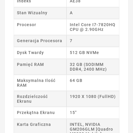
Indeks
AE38
Stan Wizualny
A
Procesor
Intel Core I7-7820HQ
CPU @ 2.90GHz
Generacja Procesora
7
Dysk Twardy
512 GB NVMe
Pamięć RAM
32 GB (SODIMM
DDR4, 2400 MHz)
Maksymalna Ilość
64 GB
RAM
Rozdzielczość
1920 X 1080 (FullHD)
Ekranu
Przekątna Ekranu
15"
Karta Graficzna
INTEL, NVIDIA
GM206GLM [Quadro