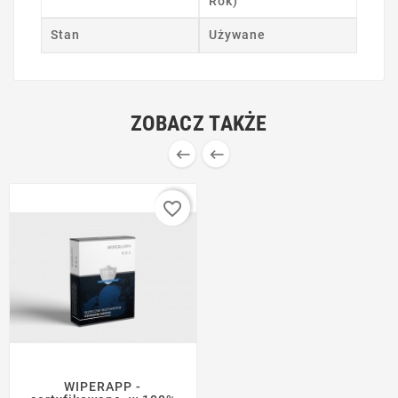
Rok)
Stan
Używane
ZOBACZ TAKŻE


favorite_border
WIPERAPP -