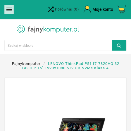
0


×
Moje konto
Porównaj
(0)
Utwórz listę życzeń
Nazwa listy życzeń
Anuluj
Utwórz listę życzeń
Fajnykomputer
LENOVO ThinkPad P51 I7-7820HQ 32
GB 10P 15" 1920x1080 512 GB NVMe Klasa A