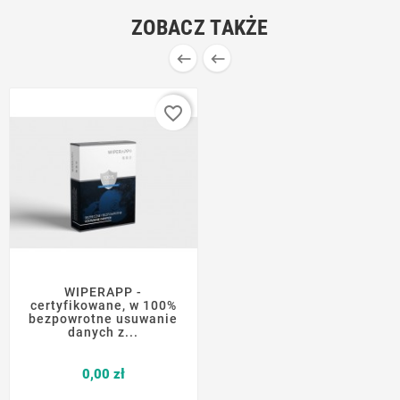
ZOBACZ TAKŻE


favorite_border
WIPERAPP -
certyfikowane, w 100%
bezpowrotne usuwanie
danych z...
Cena
0,00 zł