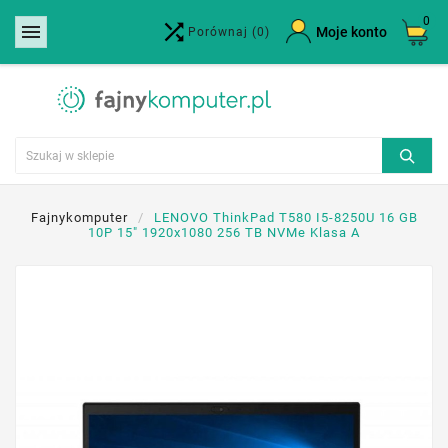
0


×
Moje konto
Porównaj
(0)
Utwórz listę życzeń
Nazwa listy życzeń
Anuluj
Utwórz listę życzeń
Fajnykomputer
LENOVO ThinkPad T580 I5-8250U 16 GB
10P 15" 1920x1080 256 TB NVMe Klasa A