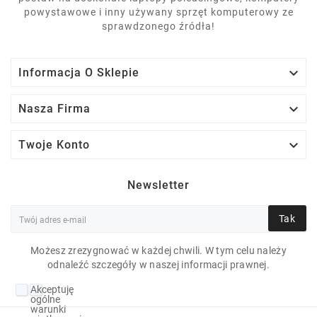
powystawowe i inny używany sprzęt komputerowy ze
sprawdzonego źródła!

Informacja O Sklepie

Nasza Firma

Twoje Konto
Newsletter
Tak
Możesz zrezygnować w każdej chwili. W tym celu należy
odnaleźć szczegóły w naszej informacji prawnej.
LENOVO THINKPAD
Akceptuję
T580 I5-8250U 16 GB
ogólne
warunki