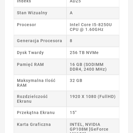
Indeks
ADZ5
Stan Wizualny
A
Procesor
Intel Core I5-8250U
CPU @ 1.60GHz
Generacja Procesora
8
Dysk Twardy
256 TB NVMe
Pamięć RAM
16 GB (SODIMM
DDR4, 2400 MHz)
Maksymalna Ilość
32 GB
RAM
Rozdzielczość
1920 X 1080 (FullHD)
Ekranu
Przekątna Ekranu
15"
Karta Graficzna
INTEL, NVIDIA
GP108M [GeForce