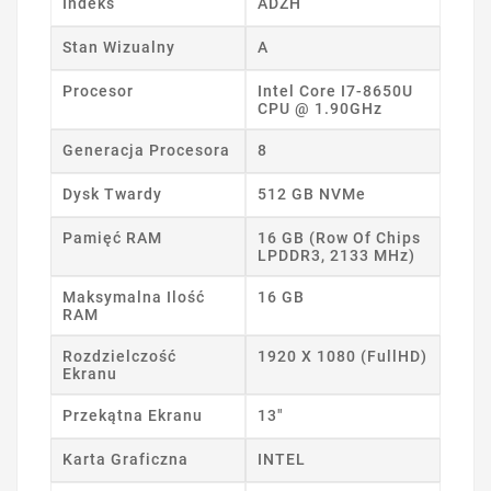
Indeks
ADZH
Stan Wizualny
A
Procesor
Intel Core I7-8650U
CPU @ 1.90GHz
Generacja Procesora
8
Dysk Twardy
512 GB NVMe
Pamięć RAM
16 GB (Row Of Chips
LPDDR3, 2133 MHz)
Maksymalna Ilość
16 GB
RAM
Rozdzielczość
1920 X 1080 (FullHD)
Ekranu
Przekątna Ekranu
13"
Karta Graficzna
INTEL