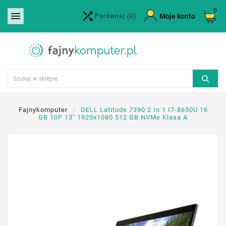
0


×
Moje konto
Porównaj
(0)
Utwórz listę życzeń
Nazwa listy życzeń
Anuluj
Utwórz listę życzeń
Fajnykomputer
DELL Latitude 7390 2 In 1 I7-8650U 16
GB 10P 13" 1920x1080 512 GB NVMe Klasa A