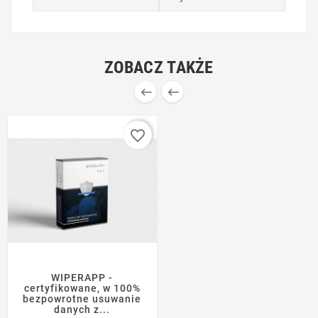
ZOBACZ TAKŻE


favorite_border
WIPERAPP -
certyfikowane, w 100%
bezpowrotne usuwanie
danych z...