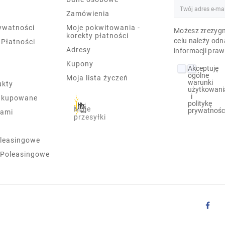
Zamówienia
rywatności
Moje pokwitowania -
Możesz zrezygn
korekty płatności
celu należy odn
 Płatności
Adresy
informacji praw
Kupony
Akceptuję
ogólne
Moja lista życzeń
warunki
ukty
użytkowani
i
j kupowane
politykę
Moje
prywatnośc
nami
przesyłki
leasingowe
 Poleasingowe