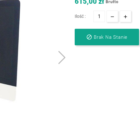
615,00 zł
Brutto
Ilość :

Brak Na Stanie