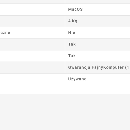
 listy życzeń
MacOS
4 Kg
yczne
Nie
Anuluj
Utwórz listę życzeń
Tak
Tak
Gwarancja FajnyKomputer (1
Używane