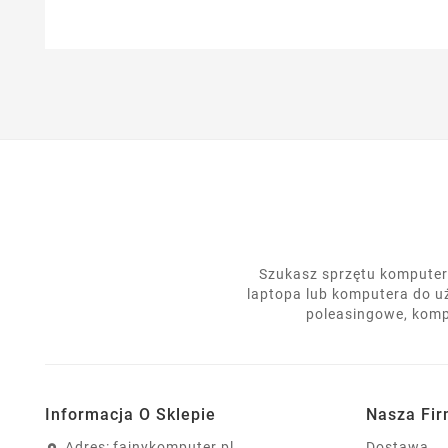
Szukasz sprzętu komputero
laptopa lub komputera do u
poleasingowe, komp
Informacja O Sklepie
Nasza Fi
Adres:
fajnykomputer.pl
Dostawa