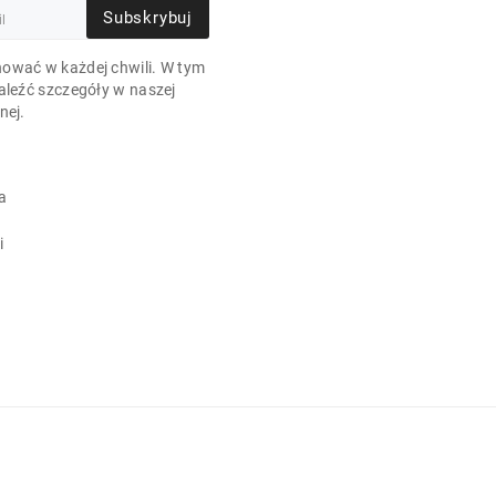
Subskrybuj
ować w każdej chwili. W tym
aleźć szczegóły w naszej
nej.
a
i