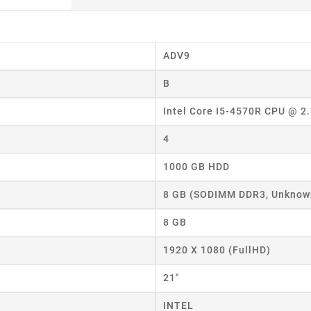
ADV9
B
Intel Core I5-4570R CPU @ 2
4
1000 GB HDD
8 GB (SODIMM DDR3, Unknow
8 GB
1920 X 1080 (FullHD)
21"
wórz listę życzeń
INTEL