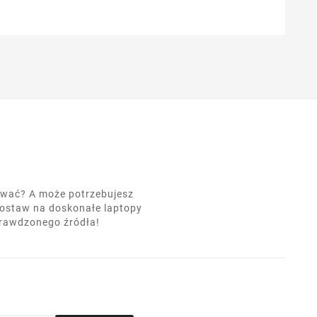
nować? A może potrzebujesz
postaw na doskonałe laptopy
prawdzonego źródła!