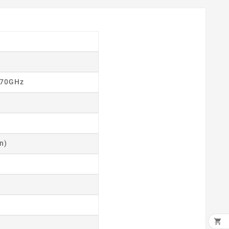
.70GHz
n)
×
