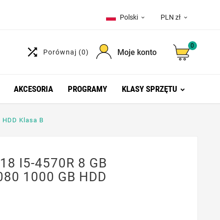
Polski
PLN zł


0

Moje konto
Porównaj
(0)
AKCESORIA
PROGRAMY
KLASY SPRZĘTU
 HDD Klasa B
18 I5-4570R 8 GB
080 1000 GB HDD