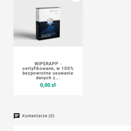
WIPERAPP -




certyfikowane, w 100%
bezpowrotne usuwanie
danych z...
Cena
0,00 zł
Komentarze (0)