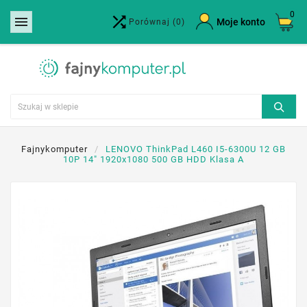
0


×
Moje konto
Porównaj
(0)
Utwórz listę życzeń
Nazwa listy życzeń
Anuluj
Utwórz listę życzeń
Fajnykomputer
LENOVO ThinkPad L460 I5-6300U 12 GB
10P 14" 1920x1080 500 GB HDD Klasa A