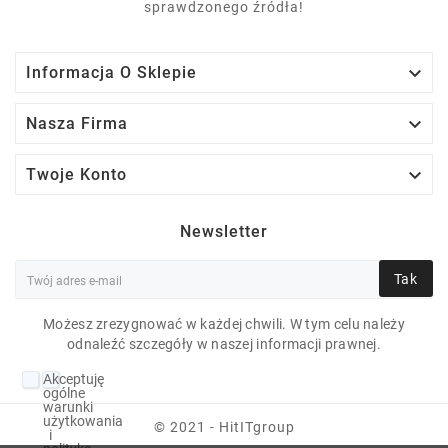
sprawdzonego źródła!

Informacja O Sklepie

Nasza Firma

Twoje Konto
Newsletter
Tak
Możesz zrezygnować w każdej chwili. W tym celu należy
odnaleźć szczegóły w naszej informacji prawnej.
LENOVO THINKPAD
Akceptuję
L460 I5-6300U 12 GB
ogólne
warunki
10P 14" 1920X1080
użytkowania
© 2021 - HitITgroup
i