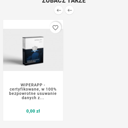
ZOBACZ TAKŻE


favorite_border
WIPERAPP -
certyfikowane, w 100%
bezpowrotne usuwanie
danych z...
Cena
0,00 zł