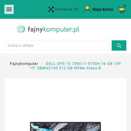
0


×
Moje konto
Porównaj
(0)
Utwórz listę życzeń
Nazwa listy życzeń
Anuluj
Utwórz listę życzeń
Fajnykomputer
DELL XPS 15 7590 I7-9750H 16 GB 10P
15" 3840x2160 512 GB NVMe Klasa B