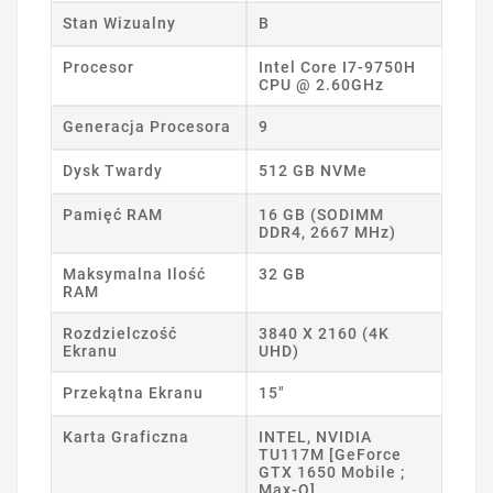
Stan Wizualny
B
Procesor
Intel Core I7-9750H
CPU @ 2.60GHz
Generacja Procesora
9
Dysk Twardy
512 GB NVMe
Pamięć RAM
16 GB (SODIMM
DDR4, 2667 MHz)
Maksymalna Ilość
32 GB
RAM
Rozdzielczość
3840 X 2160 (4K
Ekranu
UHD)
Przekątna Ekranu
15"
Karta Graficzna
INTEL, NVIDIA
TU117M [GeForce
GTX 1650 Mobile ;
Max-Q]