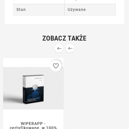
Stan
Używane
ZOBACZ TAKŻE


favorite_border
WIPERAPP -
certyfikowane, w 100%