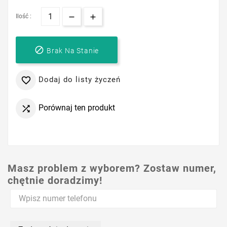
Ilość :

Brak Na Stanie
Dodaj do listy życzeń

Porównaj ten produkt

Masz problem z wyborem? Zostaw numer,
chętnie doradzimy!