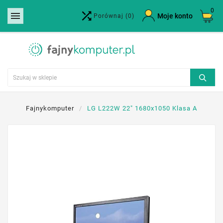
0


×
Moje konto
Porównaj
(0)
Utwórz listę życzeń
Nazwa listy życzeń
Anuluj
Utwórz listę życzeń
Fajnykomputer
LG L222W 22" 1680x1050 Klasa A