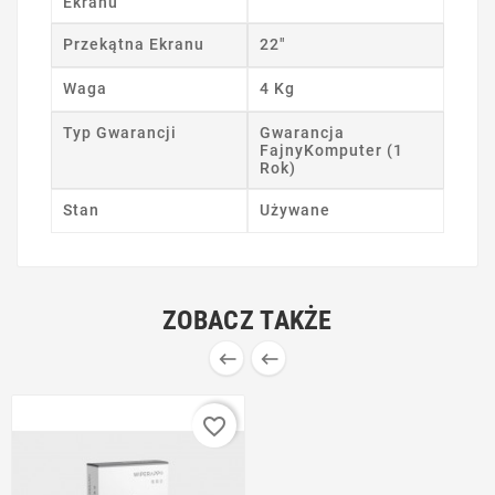
Ekranu
Przekątna Ekranu
22"
Waga
4 Kg
Typ Gwarancji
Gwarancja
FajnyKomputer (1
Rok)
Stan
Używane
ZOBACZ TAKŻE


favorite_border