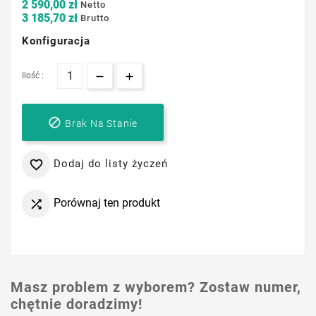
2 590,00 zł
Netto
3 185,70 zł
Brutto
Konfiguracja
Ilość :

Brak Na Stanie
Dodaj do listy życzeń

Porównaj ten produkt

Masz problem z wyborem? Zostaw numer,
chętnie doradzimy!