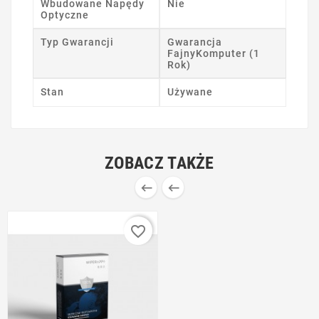
Wbudowane Napędy
Nie
Optyczne
Typ Gwarancji
Gwarancja
FajnyKomputer (1
Rok)
Stan
Używane
ZOBACZ TAKŻE


favorite_border