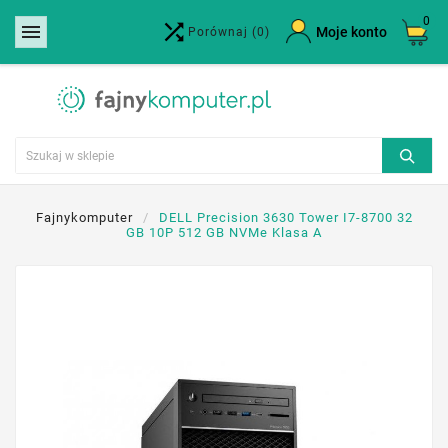
0


×
Moje konto
Porównaj
(0)
Utwórz listę życzeń
Nazwa listy życzeń
Anuluj
Utwórz listę życzeń
Fajnykomputer
DELL Precision 3630 Tower I7-8700 32
GB 10P 512 GB NVMe Klasa A