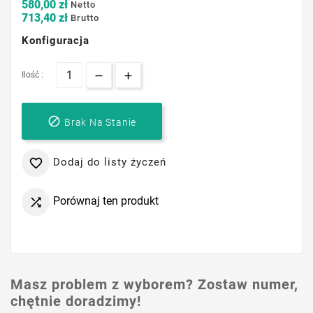
580,00 zł
Netto
713,40 zł
Brutto
Konfiguracja
Ilość :

Brak Na Stanie
Dodaj do listy życzeń

Porównaj ten produkt

Masz problem z wyborem? Zostaw numer,
chętnie doradzimy!