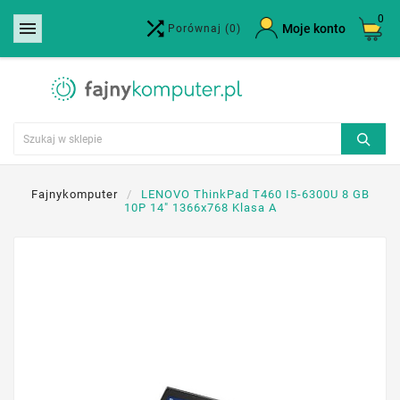
0


×
Moje konto
Porównaj
(0)
Utwórz listę życzeń
Nazwa listy życzeń
Anuluj
Utwórz listę życzeń
Fajnykomputer
LENOVO ThinkPad T460 I5-6300U 8 GB
10P 14" 1366x768 Klasa A