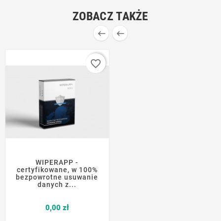
ZOBACZ TAKŻE


favorite_border
WIPERAPP -
certyfikowane, w 100%
bezpowrotne usuwanie
danych z...
Cena
0,00 zł