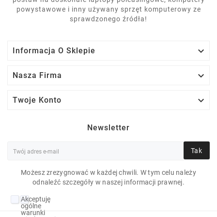
powystawowe i inny używany sprzęt komputerowy ze
sprawdzonego źródła!

Informacja O Sklepie

Nasza Firma

Twoje Konto
Newsletter
Tak
Możesz zrezygnować w każdej chwili. W tym celu należy
odnaleźć szczegóły w naszej informacji prawnej.
LENOVO THINKPAD
Akceptuję
T460 I5-6300U 8 GB
ogólne
warunki