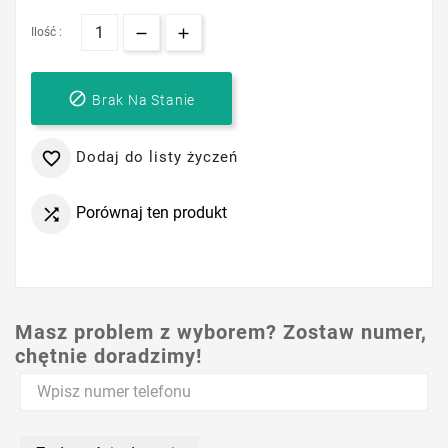
Ilość :

Brak Na Stanie
Dodaj do listy życzeń

Porównaj ten produkt

Masz problem z wyborem? Zostaw numer,
chętnie doradzimy!