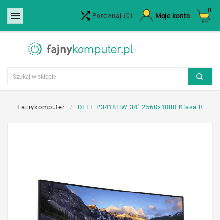
0


×
Moje konto
Porównaj
(0)
Utwórz listę życzeń
Nazwa listy życzeń
Anuluj
Utwórz listę życzeń
Fajnykomputer
DELL P3418HW 34" 2560x1080 Klasa B