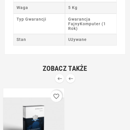
Waga
5 Kg
Typ Gwarancji
Gwarancja
FajnyKomputer (1
Rok)
Stan
Używane
ZOBACZ TAKŻE


favorite_border