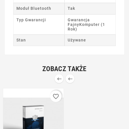
Moduł Bluetooth
Tak
Typ Gwarancji
Gwarancja
FajnyKomputer (1
Rok)
Stan
Używane
ZOBACZ TAKŻE


favorite_border