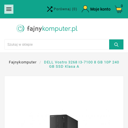
0


×
Moje konto
Porównaj
(0)
Utwórz listę życzeń
Nazwa listy życzeń
Anuluj
Utwórz listę życzeń
Fajnykomputer
DELL Vostro 3268 I3-7100 8 GB 10P 240
GB SSD Klasa A