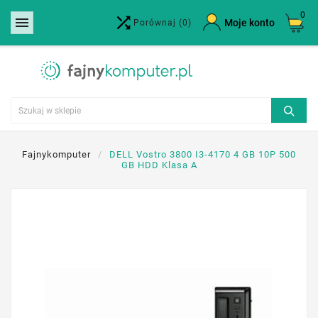
0


×
Moje konto
Porównaj
(0)
Utwórz listę życzeń
Nazwa listy życzeń
Anuluj
Utwórz listę życzeń
Fajnykomputer
DELL Vostro 3800 I3-4170 4 GB 10P 500
GB HDD Klasa A