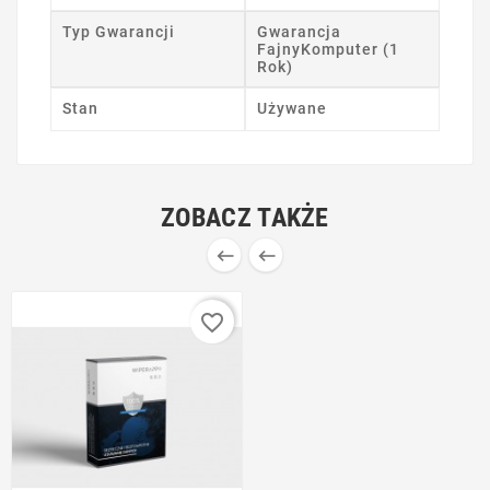
Typ Gwarancji
Gwarancja
FajnyKomputer (1
Rok)
Stan
Używane
ZOBACZ TAKŻE


favorite_border