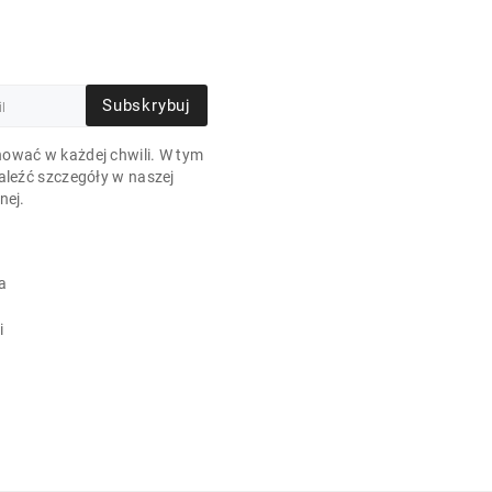
Subskrybuj
ować w każdej chwili. W tym
aleźć szczegóły w naszej
nej.
a
i