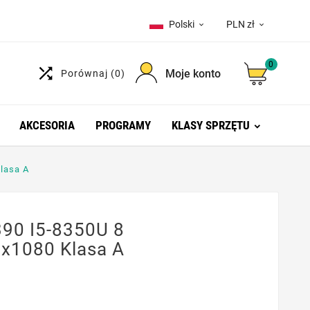
Polski
PLN zł


0

Moje konto
Porównaj
(0)
AKCESORIA
PROGRAMY
KLASY SPRZĘTU
lasa A
390 I5-8350U 8
x1080 Klasa A