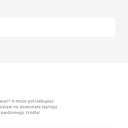
nować? A może potrzebujesz
postaw na doskonałe laptopy
prawdzonego źródła!