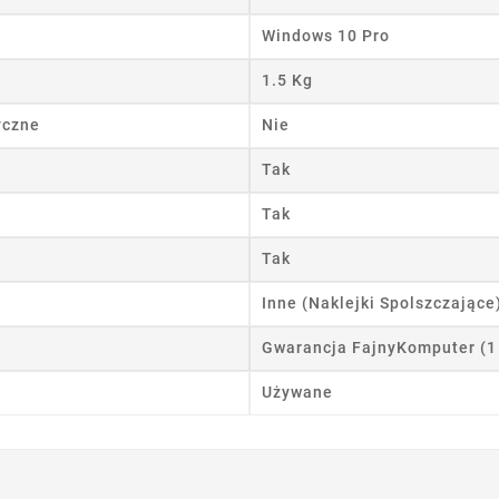
wórz listę życzeń
Windows 10 Pro
 listy życzeń
1.5 Kg
yczne
Nie
Tak
Anuluj
Utwórz listę życzeń
Tak
Tak
Inne (Naklejki Spolszczające
Gwarancja FajnyKomputer (1
Używane