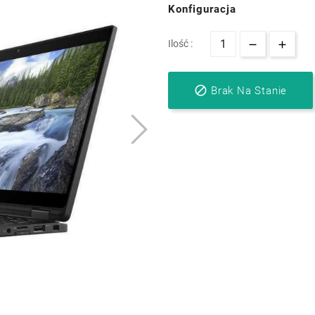
Konfiguracja
Ilość :

Brak Na Stanie