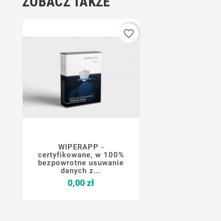
ZOBACZ TAKŻE
favorite_border
WIPERAPP -




certyfikowane, w 100%
bezpowrotne usuwanie
danych z...
Cena
0,00 zł