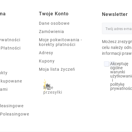
rma
Twoje Konto
Newsletter
Dane osobowe
Zamówienia
rywatności
Moje pokwitowania -
Możesz zrezygn
korekty płatności
celu należy odn
 Płatności
Adresy
informacji praw
Kupony
Akceptuję
ogólne
Moja lista życzeń
warunki
ukty
użytkowani
i
j kupowane
politykę
Moje
prywatnośc
nami
przesyłki
leasingowe
 Poleasingowe