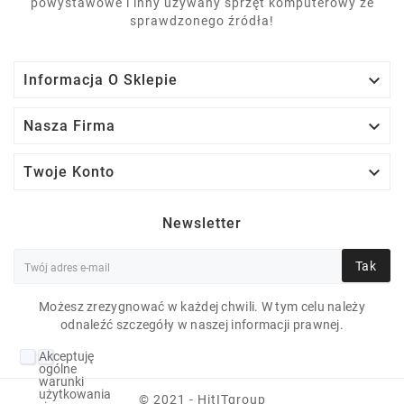
powystawowe i inny używany sprzęt komputerowy ze
sprawdzonego źródła!

Informacja O Sklepie

Nasza Firma

Twoje Konto
Newsletter
Tak
Możesz zrezygnować w każdej chwili. W tym celu należy
odnaleźć szczegóły w naszej informacji prawnej.
APPLE MACBOOKPRO
Akceptuję
A1708 I5-7360U 8 GB
ogólne
warunki
OSX 13" 2560X1600
użytkowania
© 2021 - HitITgroup