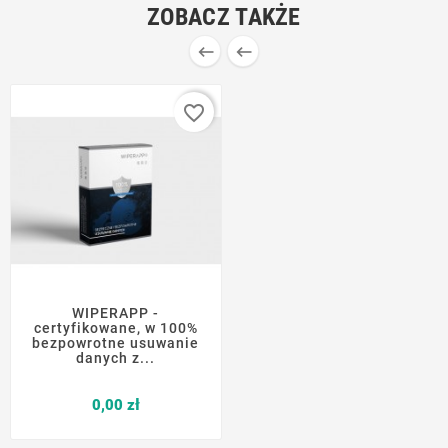
ZOBACZ TAKŻE


favorite_border
WIPERAPP -
certyfikowane, w 100%
bezpowrotne usuwanie
danych z...
Cena
0,00 zł