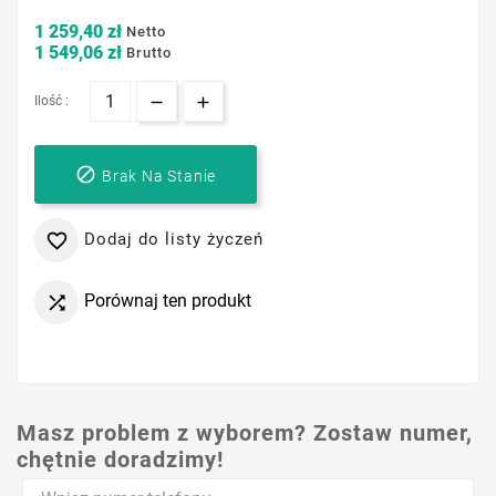
1 259,40 zł
Netto
1 549,06 zł
Brutto
Ilość :

Brak Na Stanie
Dodaj do listy życzeń

Porównaj ten produkt

Masz problem z wyborem? Zostaw numer,
chętnie doradzimy!