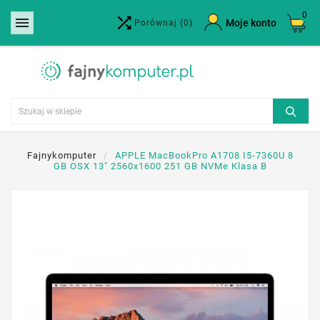
0


×
Moje konto
Porównaj
(0)
Utwórz listę życzeń
Nazwa listy życzeń
Anuluj
Utwórz listę życzeń
Fajnykomputer
APPLE MacBookPro A1708 I5-7360U 8
GB OSX 13" 2560x1600 251 GB NVMe Klasa B