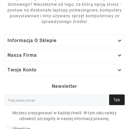
domowego? Niezależnie od tego, za którą opcją stoisz -
postaw na doskonałe laptopy poleasingowe, komputery
powystawowe i inny używany sprzęt komputerowy ze
sprawdzonego źródła!

Informacja O Sklepie

Nasza Firma

Twoje Konto
Newsletter
Tak
Możesz zrezygnować w każdej chwili. W tym celu należy
HP PROBOOK 650 G4
odnaleźć szczegóły w naszej informacji prawnej.
I7-8850H 32 GB 10P
Akceptuję