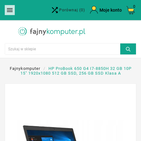
0


×
Moje konto
Porównaj
(0)
Utwórz listę życzeń
Nazwa listy życzeń
Anuluj
Utwórz listę życzeń
Fajnykomputer
HP ProBook 650 G4 I7-8850H 32 GB 10P
15" 1920x1080 512 GB SSD, 256 GB SSD Klasa A