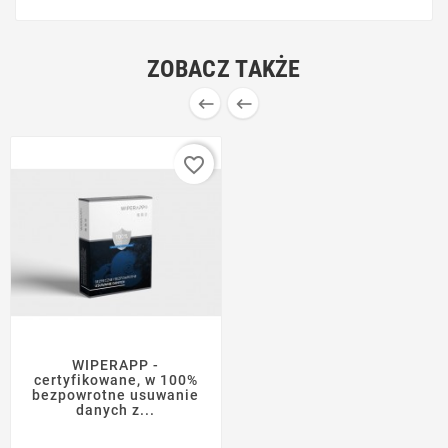
ZOBACZ TAKŻE


favorite_border
WIPERAPP -
certyfikowane, w 100%
bezpowrotne usuwanie
danych z...