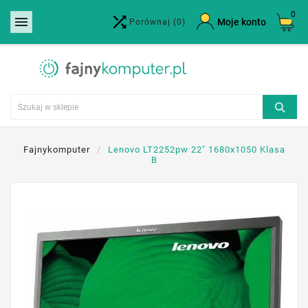
0


×
Moje konto
Porównaj
(0)
Utwórz listę życzeń
Nazwa listy życzeń
Anuluj
Utwórz listę życzeń
Fajnykomputer
Lenovo LT2252pw 22" 1680x1050 Klasa
B