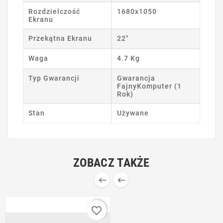
Rozdzielczość
1680x1050
Ekranu
Przekątna Ekranu
22"
Waga
4.7 Kg
Typ Gwarancji
Gwarancja
FajnyKomputer (1
Rok)
Stan
Używane
ZOBACZ TAKŻE


favorite_border