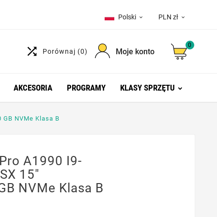
Polski
PLN zł


0

Moje konto
Porównaj
(0)
AKCESORIA
PROGRAMY
KLASY SPRZĘTU
0 GB NVMe Klasa B
ro A1990 I9-
SX 15"
GB NVMe Klasa B