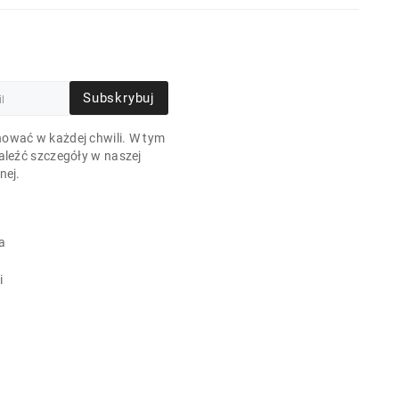
Subskrybuj
ować w każdej chwili. W tym
aleźć szczegóły w naszej
nej.
a
i