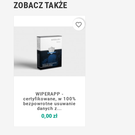
ZOBACZ TAKŻE
favorite_border
WIPERAPP -




certyfikowane, w 100%
bezpowrotne usuwanie
danych z...
Cena
0,00 zł