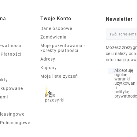
rma
Twoje Konto
Newsletter
Dane osobowe
Zamówienia
rywatności
Moje pokwitowania -
Możesz zrezygn
korekty płatności
celu należy odn
 Płatności
Adresy
informacji praw
Kupony
Akceptuję
ogólne
Moja lista życzeń
warunki
ukty
użytkowani
i
j kupowane
politykę
Moje
prywatnośc
nami
przesyłki
leasingowe
 Poleasingowe