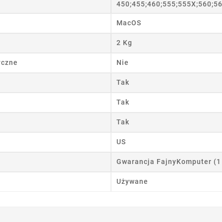
450;455;460;555;555X;560;5
wórz listę życzeń
MacOS
2 Kg
 listy życzeń
yczne
Nie
Tak
Anuluj
Utwórz listę życzeń
Tak
Tak
US
Gwarancja FajnyKomputer (1
Używane