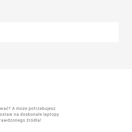
nować? A może potrzebujesz
postaw na doskonałe laptopy
prawdzonego źródła!