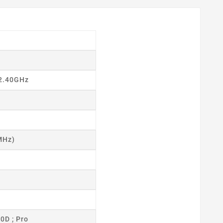
 2.40GHz
MHz)
0D ; Pro