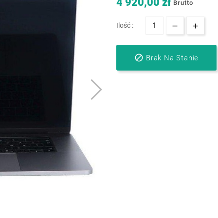
4 920,00 zł
Brutto
Ilość :

Brak Na Stanie