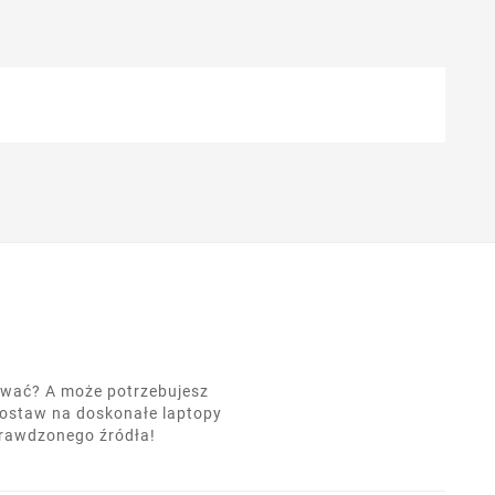
nować? A może potrzebujesz
postaw na doskonałe laptopy
prawdzonego źródła!