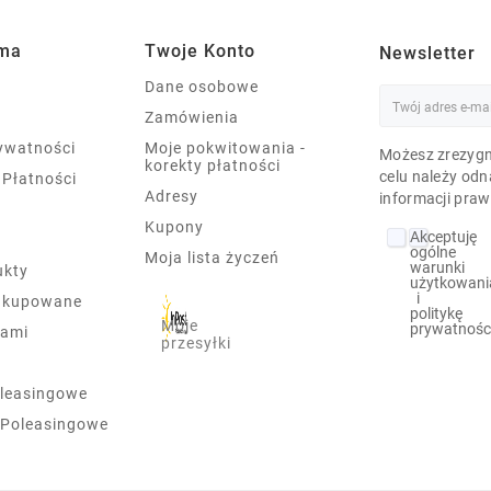
rma
Twoje Konto
Newsletter
Dane osobowe
Zamówienia
rywatności
Moje pokwitowania -
Możesz zrezygn
korekty płatności
celu należy odn
 Płatności
Adresy
informacji praw
Kupony
Akceptuję
ogólne
Moja lista życzeń
warunki
ukty
użytkowani
i
j kupowane
politykę
Moje
prywatnośc
nami
przesyłki
leasingowe
 Poleasingowe