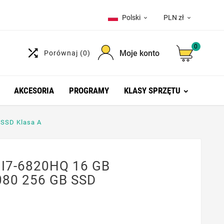
Polski
PLN zł


0

Moje konto
Porównaj
(0)
AKCESORIA
PROGRAMY
KLASY SPRZĘTU
 SSD Klasa A
 I7-6820HQ 16 GB
080 256 GB SSD