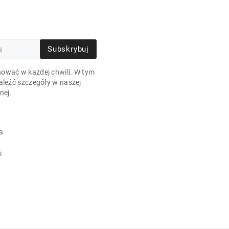
Subskrybuj
ować w każdej chwili. W tym
aleźć szczegóły w naszej
nej.
a
i