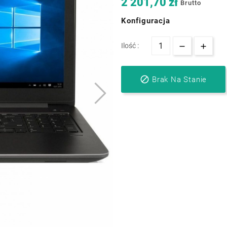
2 201,70 zł
Brutto
Konfiguracja
Ilość :

Brak Na Stanie