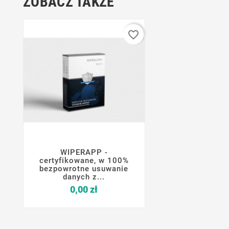
ZOBACZ TAKŻE
favorite_border
WIPERAPP -




certyfikowane, w 100%
bezpowrotne usuwanie
danych z...
Cena
0,00 zł