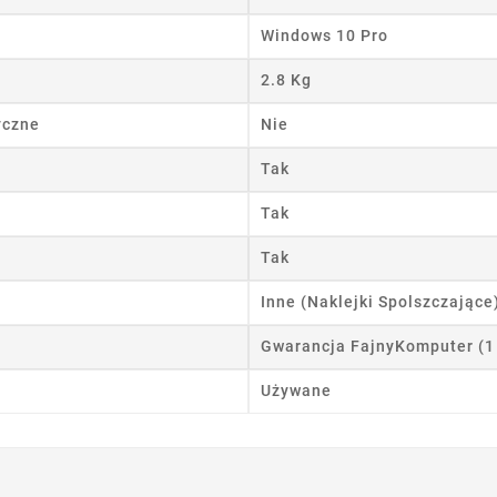
wórz listę życzeń
Windows 10 Pro
 listy życzeń
2.8 Kg
yczne
Nie
Tak
Anuluj
Utwórz listę życzeń
Tak
Tak
Inne (Naklejki Spolszczające
Gwarancja FajnyKomputer (1
Używane