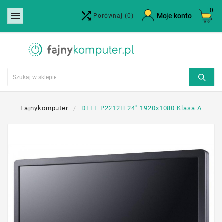
0


×
Moje konto
Porównaj
(0)
Utwórz listę życzeń
Nazwa listy życzeń
Anuluj
Utwórz listę życzeń
Fajnykomputer
DELL P2212H 24" 1920x1080 Klasa A