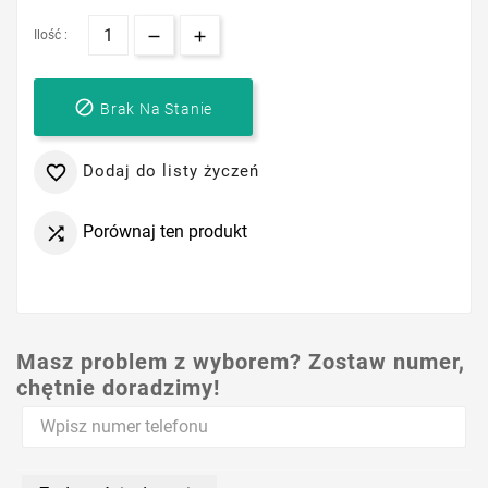
Ilość :

Brak Na Stanie
Dodaj do listy życzeń

Porównaj ten produkt

Masz problem z wyborem? Zostaw numer,
chętnie doradzimy!