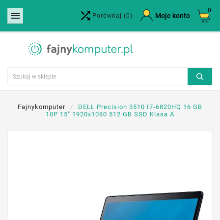
0


×
Moje konto
Porównaj
(0)
Utwórz listę życzeń
Nazwa listy życzeń
Anuluj
Utwórz listę życzeń
Fajnykomputer
DELL Precision 3510 I7-6820HQ 16 GB
10P 15" 1920x1080 512 GB SSD Klasa A