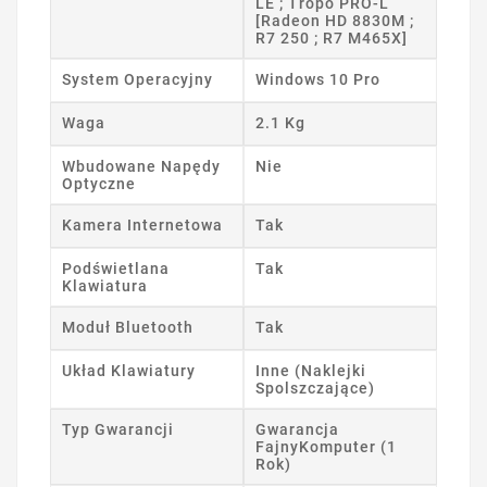
LE ; Tropo PRO-L
[Radeon HD 8830M ;
R7 250 ; R7 M465X]
System Operacyjny
Windows 10 Pro
Waga
2.1 Kg
Wbudowane Napędy
Nie
Optyczne
Kamera Internetowa
Tak
Podświetlana
Tak
Klawiatura
Moduł Bluetooth
Tak
Układ Klawiatury
Inne (Naklejki
Spolszczające)
Typ Gwarancji
Gwarancja
FajnyKomputer (1
Rok)