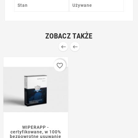
Stan
Używane
ZOBACZ TAKŻE


favorite_border
WIPERAPP -
certyfikowane, w 100%
bezpowrotne usuwanie