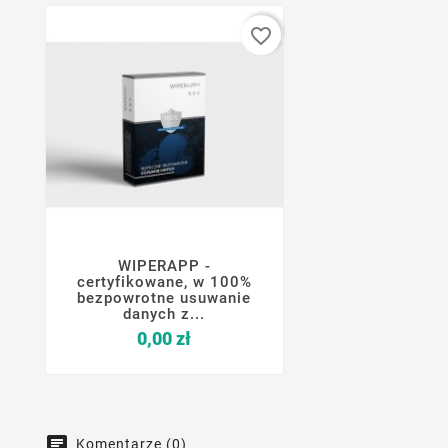
favorite_border
WIPERAPP -




certyfikowane, w 100%
bezpowrotne usuwanie
danych z...
Cena
0,00 zł
Komentarze (0)