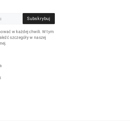
Subskrybuj
ować w każdej chwili. W tym
aleźć szczegóły w naszej
nej.
a
i