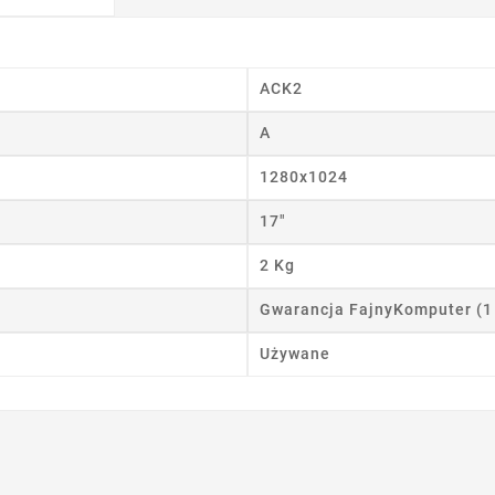
ACK2
A
1280x1024
17"
wórz listę życzeń
2 Kg
 listy życzeń
Gwarancja FajnyKomputer (1
Używane
Anuluj
Utwórz listę życzeń