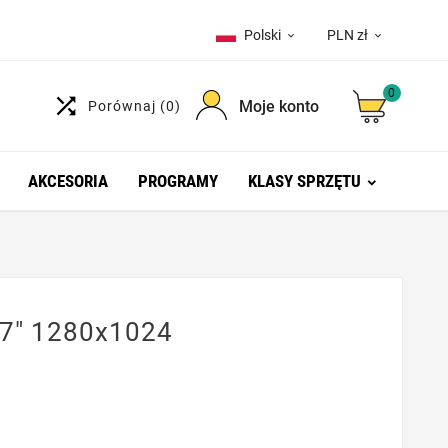
Polski
PLN zł


0

Moje konto
Porównaj
(0)
AKCESORIA
PROGRAMY
KLASY SPRZĘTU
7" 1280x1024