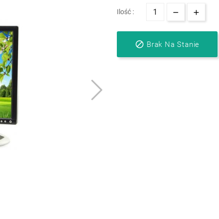
Ilość :

Brak Na Stanie