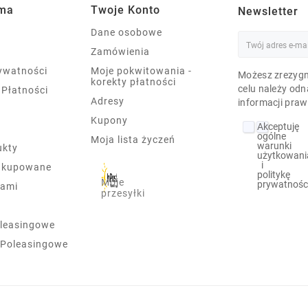
rma
Twoje Konto
Newsletter
Dane osobowe
Zamówienia
rywatności
Moje pokwitowania -
Możesz zrezygn
korekty płatności
celu należy odn
 Płatności
Adresy
informacji praw
Kupony
Akceptuję
ogólne
Moja lista życzeń
warunki
ukty
użytkowani
i
j kupowane
politykę
Moje
prywatnośc
nami
przesyłki
leasingowe
 Poleasingowe