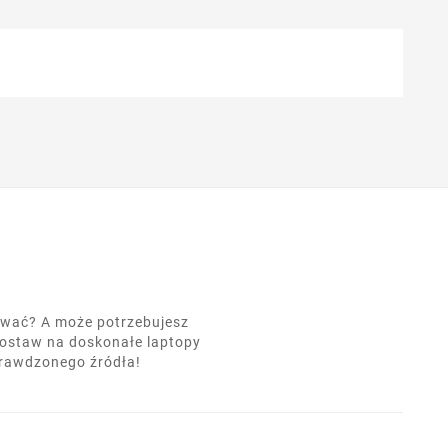
nować? A może potrzebujesz
postaw na doskonałe laptopy
prawdzonego źródła!