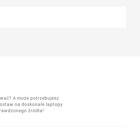
nować? A może potrzebujesz
postaw na doskonałe laptopy
prawdzonego źródła!