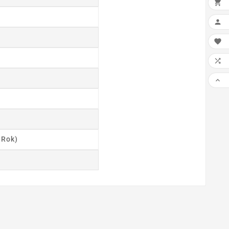
×

DOD


LIS


PRZ
 Rok)