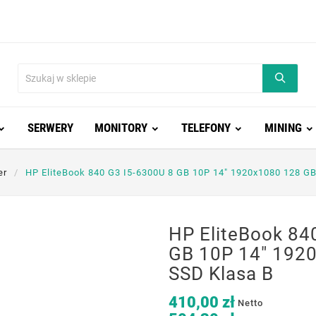
SERWERY
MONITORY
TELEFONY
MINING
er
HP EliteBook 840 G3 I5-6300U 8 GB 10P 14" 1920x1080 128 G
HP EliteBook 84
GB 10P 14" 192
SSD Klasa B
410,00 zł
Netto