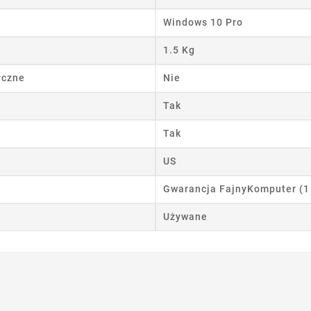
wórz listę życzeń
Windows 10 Pro
 listy życzeń
1.5 Kg
yczne
Nie
Anuluj
Utwórz listę życzeń
Tak
Tak
US
Gwarancja FajnyKomputer (1
Używane