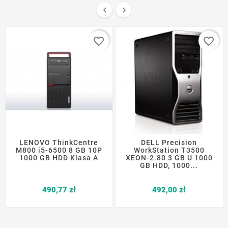


favorite_border
favorite_border
LENOVO ThinkCentre
DELL Precision
M800 i5-6500 8 GB 10P
WorkStation T3500
1000 GB HDD Klasa A
XEON-2.80 3 GB U 1000
GB HDD, 1000...
Cena
Cena
490,77 zł
492,00 zł