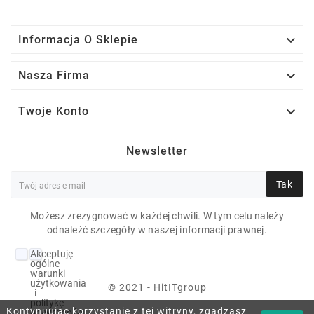

Informacja O Sklepie

Nasza Firma

Twoje Konto
Newsletter
Tak
Możesz zrezygnować w każdej chwili. W tym celu należy
odnaleźć szczegóły w naszej informacji prawnej.
Akceptuję
HP PRODESK 600 G2
ogólne
warunki
MT I3-6100 4GB 10P
użytkowania
© 2021 - HitITgroup
i
politykę
128 GB SSD KLASA A
Kontynuując korzystanie z tej witryny, zgadzasz
prywatności