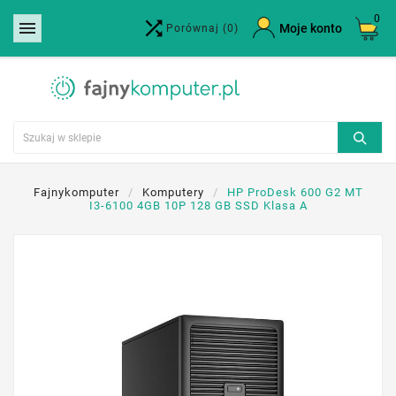
0


×
Moje konto
Porównaj
(0)
Utwórz listę życzeń
Nazwa listy życzeń
Anuluj
Utwórz listę życzeń
Fajnykomputer
Komputery
HP ProDesk 600 G2 MT
I3-6100 4GB 10P 128 GB SSD Klasa A