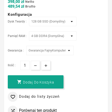
398,00 zł
Netto
489,54 zł
Brutto
Konfiguracja
Dysk Twardy :
Pamięć RAM :
Gwarancja :
Ilość :

Dodaj Do Koszyka
Dodaj do listy życzeń

Porównaj ten produkt
