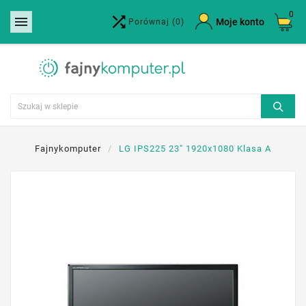
0


×
Moje konto
Porównaj
(0)
Utwórz listę życzeń
Nazwa listy życzeń
Anuluj
Utwórz listę życzeń
Fajnykomputer
LG IPS225 23" 1920x1080 Klasa A