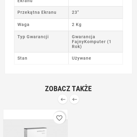
Ekranu
Przekątna Ekranu
23"
Waga
2 Kg
Typ Gwarancji
Gwarancja
FajnyKomputer (1
Rok)
Stan
Używane
ZOBACZ TAKŻE


favorite_border