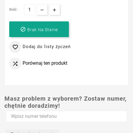
Ilość :

Brak Na Stanie
Dodaj do listy życzeń

Porównaj ten produkt

Masz problem z wyborem? Zostaw numer,
chętnie doradzimy!