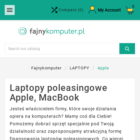
0


×
My Account
Compare
(0)
Create wishlist
Wishlist name
Cancel
Create wishlist
Fajnykomputer
LAPTOPY
Apple
Laptopy poleasingowe
Apple, MacBook
Jesteś właścicielem firmy, które swoje działania
opiera na komputerach? Mamy coś dla Ciebie!
Pomożemy dobrać sprzęt specjalnie pod Twoją
działalność oraz zaproponujemy atrakcyjną formę
finansowania laptopów poleasingowych. Co więcej,