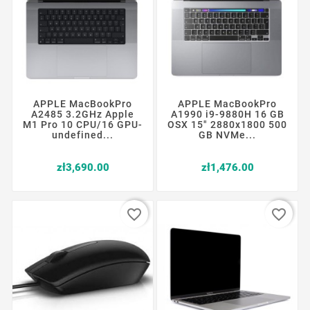
APPLE MacBookPro
APPLE MacBookPro
A2485 3.2GHz Apple
A1990 i9-9880H 16 GB
M1 Pro 10 CPU/16 GPU-
OSX 15" 2880x1800 500
undefined...
GB NVMe...
Price
Price
zł3,690.00
zł1,476.00
favorite_border
favorite_border