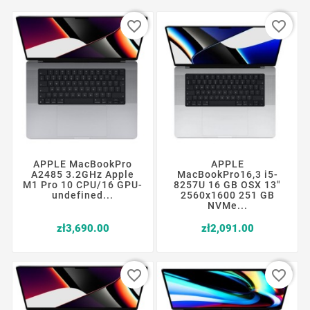
favorite_border
favorite_border
APPLE MacBookPro
APPLE
A2485 3.2GHz Apple
MacBookPro16,3 i5-
M1 Pro 10 CPU/16 GPU-
8257U 16 GB OSX 13"
undefined...
2560x1600 251 GB
NVMe...
Price
Price
zł3,690.00
zł2,091.00
favorite_border
favorite_border