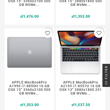
OSX 15" 3360x2100 500
OSX 15" 2880x1800 500
GB NVMe...
GB NVMe...
Price
Price
zł1,476.00
zł1,353.00
favorite_border
favorite_border
FILTER
APPLE MacBookPro
APPLE MacBookPro
A1990 i7-8850H 16 GB
A2159 i7-8557U 16 GB
OSX 15" 3360x2100 500
OSX 13" 2880x1800 251
GB NVMe...
GB NVMe...
Price
Price
zł1,353.00
zł1,537.50