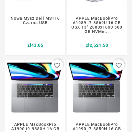
Nowa Mysz Dell MS116
APPLE MacBookPro
Czarna USB
A1989 i7-8569U 16 GB
OSX 13" 2880x1800 500
GB NVMe...
Price
Price
zł43.05
zł2,521.50
favorite_border
favorite_border
APPLE MacBookPro
APPLE MacBookPro
A1990 i9-9880H 16 GB
A1990 i7-8850H 16 GB