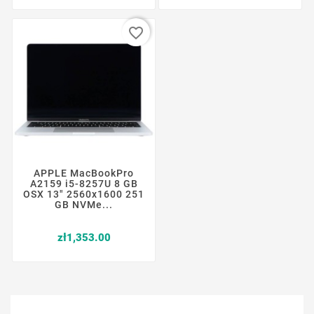
favorite_border
APPLE MacBookPro
A2159 i5-8257U 8 GB
OSX 13" 2560x1600 251
GB NVMe...
Price
zł1,353.00